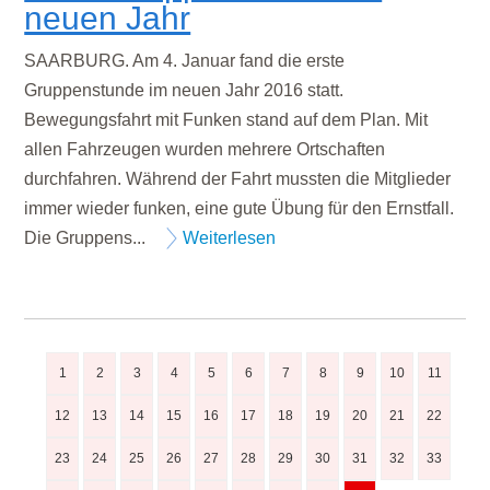
neuen Jahr
SAARBURG. Am 4. Januar fand die erste
Gruppenstunde im neuen Jahr 2016 statt.
Bewegungsfahrt mit Funken stand auf dem Plan. Mit
allen Fahrzeugen wurden mehrere Ortschaften
durchfahren. Während der Fahrt mussten die Mitglieder
immer wieder funken, eine gute Übung für den Ernstfall.
Die Gruppens...
Weiterlesen
1
2
3
4
5
6
7
8
9
10
11
12
13
14
15
16
17
18
19
20
21
22
23
24
25
26
27
28
29
30
31
32
33