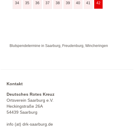
34
35
36
37
38
39
40
41
42
Blutspendetermine in Saarburg, Freudenburg, Wincheringen
Kontakt
Deutsches Rotes Kreuz
Ortsverein Saarburg e.V.
Heckingstraße 26A
54439 Saarburg
info (at) drk-saarburg.de