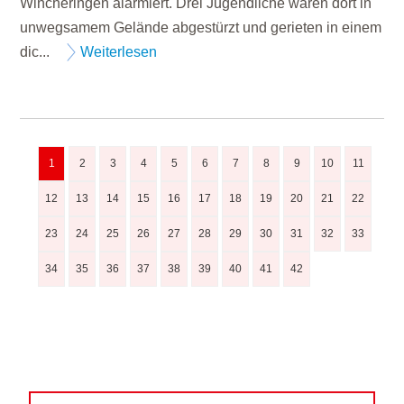
Wincheringen alarmiert. Drei Jugendliche waren dort in
unwegsamem Gelände abgestürzt und gerieten in einem
dic...
Weiterlesen
1
2
3
4
5
6
7
8
9
10
11
12
13
14
15
16
17
18
19
20
21
22
23
24
25
26
27
28
29
30
31
32
33
34
35
36
37
38
39
40
41
42