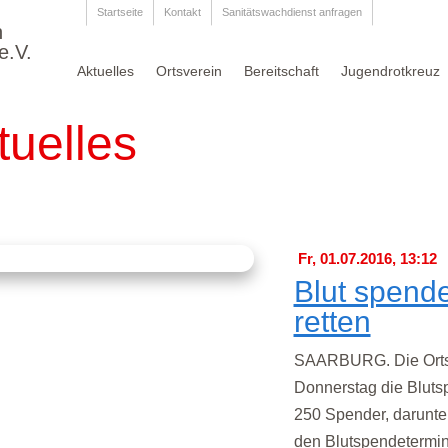
Startseite
Kontakt
Sanitätswachdienst anfragen
n
e.V.
Aktuelles
Ortsverein
Bereitschaft
Jugendrotkreuz
tuelles
Fr, 01.07.2016, 13:12
Blut spend
retten
SAARBURG. Die Ortsg
Donnerstag die Blutsp
250 Spender, darunte
den Blutspendetermin