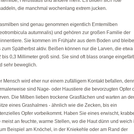
ntemilbe, Herbstlaus und andere mehr. Es bilden sich rote
addeln, die manchmal wochenlang extrem jucken.
asmilben sind genau genommen eigentlich Erntemilben
eotrombicula autumnalis) und gehören zur großen Familie der
innentiere. Sie kommen im Frühjahr aus dem Boden und bleib
s zum Spätherbst aktiv. Beißen können nur die Larven, die etwa
2 bis 0,3 Millimeter groß sind. Sie sind oft blass orange eingefär
d sehr beweglich.
r Mensch wird eher nur einem zufälligem Kontakt befallen, den
rmalerweise sind Nage- oder Haustiere die bevorzugten Opfer 
rven. Die Milben lieben trockene Grasflächen und warten an de
itze eines Grashalmes - ähnlich wie die Zecken, bis ein
tenzielles Opfer vorbeikommt. Haben Sie eines erwischt, krabb
e meist an feuchte, warme Stellen, wo die Haut dünn und weich 
zum Beispiel am Knöchel, in der Kniekehle oder am Rand der