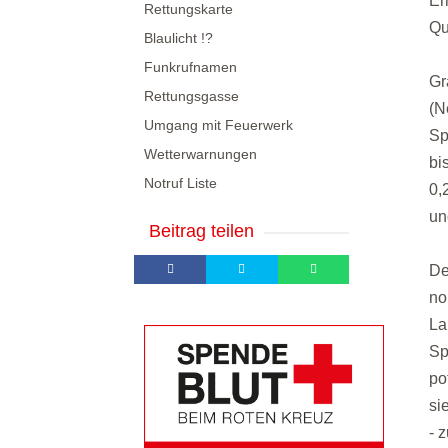
Er
Rettungskarte
Qu
Blaulicht !?
Funkrufnamen
Gr
Rettungsgasse
(N
Umgang mit Feuerwerk
Sp
Wetterwarnungen
bi
Notruf Liste
0,
un
Beitrag teilen
De
no
La
Sp
po
si
- 