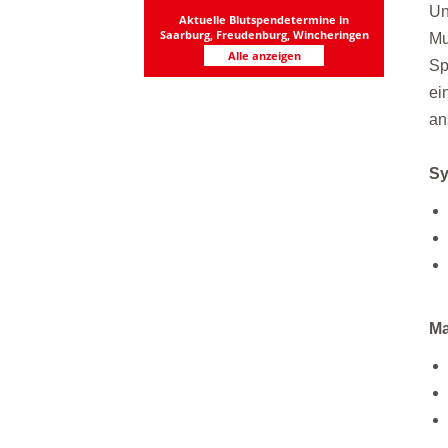
Un
Aktuelle Blutspendetermine in
Saarburg, Freudenburg, Wincheringen
Mu
Alle anzeigen
Sp
ei
an
S
M