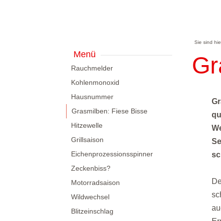
Sie sind hi
Menü
Gr
Rauchmelder
Kohlenmonoxid
Hausnummer
Gr
Grasmilben: Fiese Bisse
qu
Hitzewelle
We
Grillsaison
Se
Eichenprozessionsspinner
sc
Zeckenbiss?
De
Motorradsaison
sc
Wildwechsel
au
Blitzeinschlag