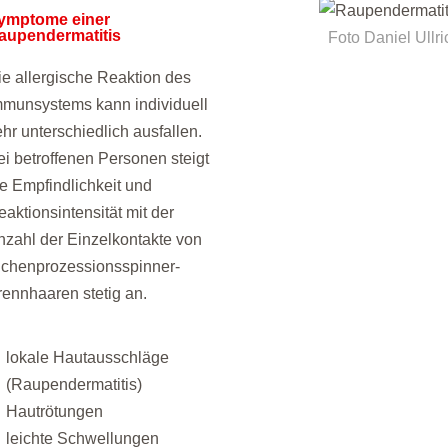
ymptome einer
aupendermatitis
Foto Daniel Ullri
ie allergische Reaktion des
mmunsystems kann individuell
ehr unterschiedlich ausfallen.
ei betroffenen Personen steigt
ie Empfindlichkeit und
eaktionsintensität mit der
nzahl der Einzelkontakte von
ichenprozessionsspinner-
rennhaaren stetig an.
lokale Hautausschläge
(Raupendermatitis)
Hautrötungen
leichte Schwellungen