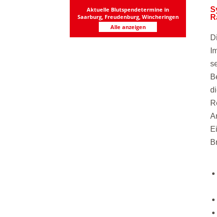
S
Aktuelle Blutspendetermine in
R
Saarburg, Freudenburg, Wincheringen
Alle anzeigen
D
I
s
B
d
R
A
E
B