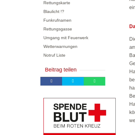
Rettungskarte
ei
Blaulicht !?
Funkrufnamen
Da
Rettungsgasse
Umgang mit Feuerwerk
Di
Wetterwarnungen
am
Notruf Liste
Ba
Ge
Beitrag teilen
Ha
be
ha
Be
Ha
kö
we