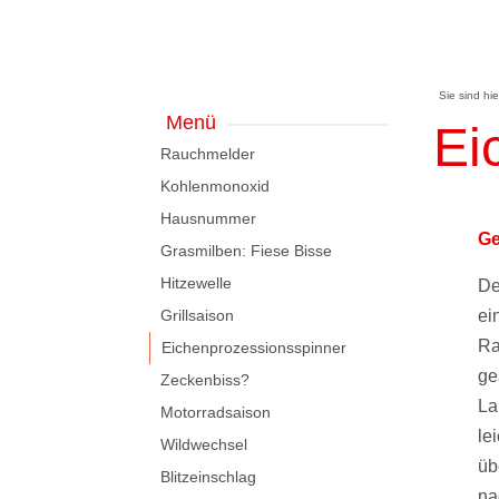
Sie sind hi
Menü
Ei
Rauchmelder
Kohlenmonoxid
Hausnummer
Ge
Grasmilben: Fiese Bisse
Hitzewelle
De
Grillsaison
ei
Ra
Eichenprozessionsspinner
ge
Zeckenbiss?
La
Motorradsaison
le
Wildwechsel
üb
Blitzeinschlag
na