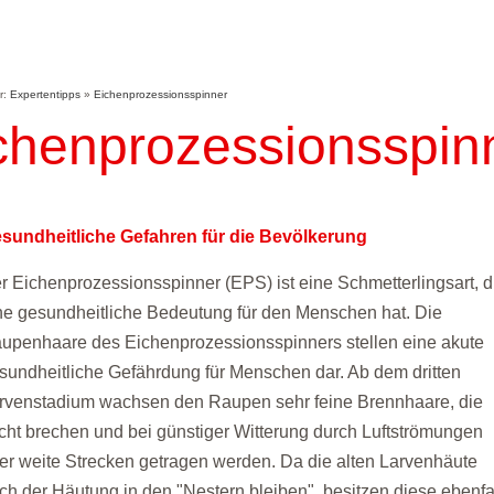
er:
Expertentipps
»
Eichenprozessionsspinner
chenprozessionsspin
sundheitliche Gefahren für die Bevölkerung
r Eichenprozessionsspinner (EPS) ist eine Schmetterlingsart, d
ne gesundheitliche Bedeutung für den Menschen hat. Die
upenhaare des Eichenprozessionsspinners stellen eine akute
sundheitliche Gefährdung für Menschen dar. Ab dem dritten
rvenstadium wachsen den Raupen sehr feine Brennhaare, die
icht brechen und bei günstiger Witterung durch Luftströmungen
er weite Strecken getragen werden. Da die alten Larvenhäute
ch der Häutung in den "Nestern bleiben", besitzen diese ebenfa