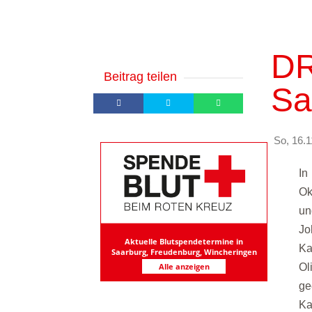
DR
Beitrag teilen
Sa
So, 16.1
In
Ok
un
Jo
Aktuelle Blutspendetermine in
Ka
Saarburg, Freudenburg, Wincheringen
Alle anzeigen
Ol
ge
Ka