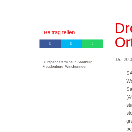
Dr
Beitrag teilen
Or
Do, 20.0
Blutspendetermine in Saarburg,
Freudenburg, Wincheringen
SA
Wo
Sa
(A
st
st
gr
be