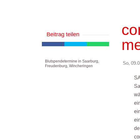
co
Beitrag teilen
me
Blutspendetermine in Saarburg,
So, 09.0
Freudenburg, Wincheringen
SA
Sa
wä
ei
ei
ei
de
co