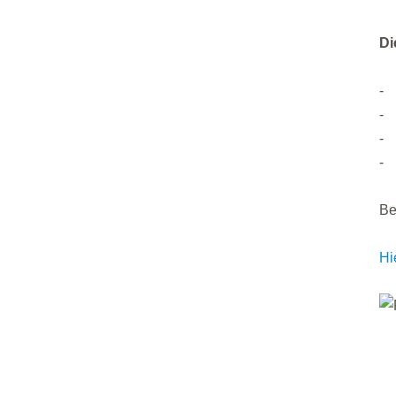
Di
-
-
-
-
Be
Hi