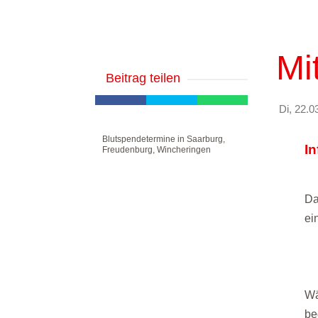
Mi
Beitrag teilen
Di, 22.0
Blutspendetermine in Saarburg,
I
Freudenburg, Wincheringen
Da
ei
Wä
be