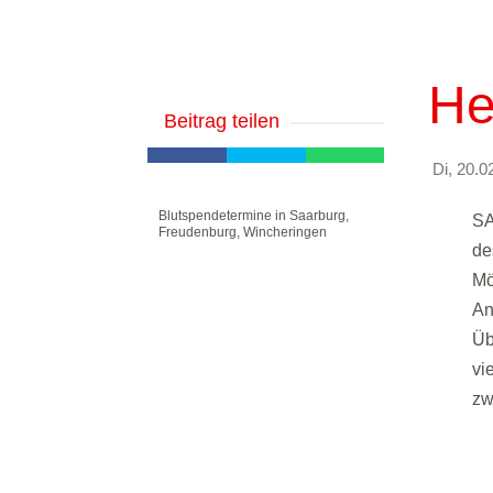
He
Beitrag teilen
Di, 20.0
Blutspendetermine in Saarburg,
SA
Freudenburg, Wincheringen
de
Mö
An
Üb
vi
zw