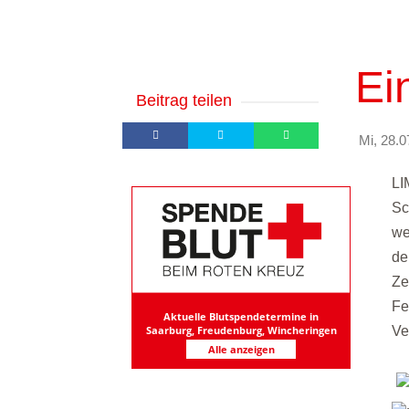
Ei
Beitrag teilen
Mi, 28.0
LI
Sc
we
de
Ze
Fe
Aktuelle Blutspendetermine in
Ve
Saarburg, Freudenburg, Wincheringen
Alle anzeigen