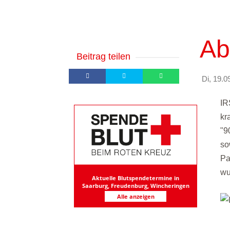
Ab
Beitrag teilen
Di, 19.0
IR
kr
"9
so
Pa
wu
Aktuelle Blutspendetermine in
Saarburg, Freudenburg, Wincheringen
Alle anzeigen